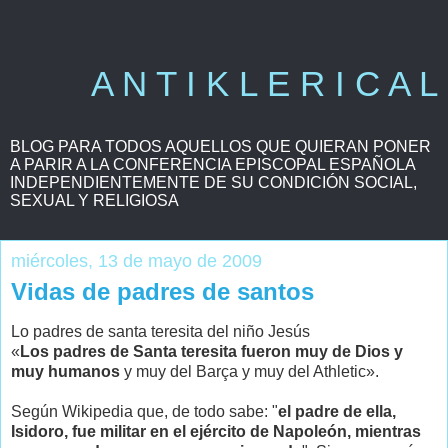
A N T I K L E R I C A L
BLOG PARA TODOS AQUELLOS QUE QUIERAN PONER
A PARIR A LA CONFERENCIA EPISCOPAL ESPAÑOLA
INDEPENDIENTEMENTE DE SU CONDICIÓN SOCIAL,
SEXUAL Y RELIGIOSA
miércoles, 13 de mayo de 2009
Vidas de padres de santos
Lo padres de santa teresita del niño Jesús
«
Los padres de Santa teresita fueron muy de Dios y
muy humanos
y muy del Barça y muy del Athletic».
Según Wikipedia que, de todo sabe: "
el padre de ella,
Isidoro, fue militar en el ejército de Napoleón, mientras